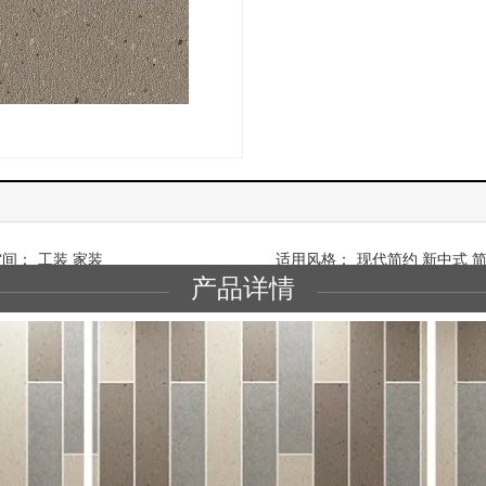
空间：
工装 家装
适用风格：
现代简约 新中式 
产品详情
—————————
———
———
——